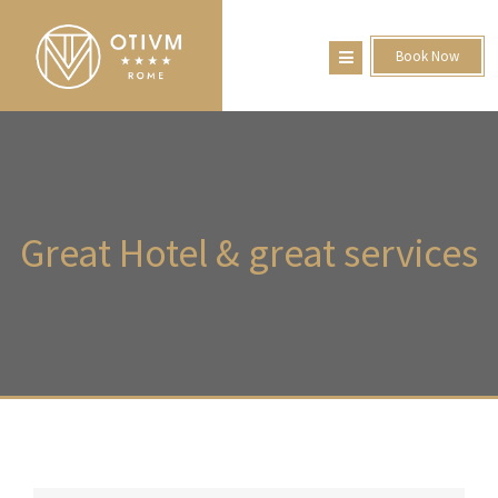
Book Now
Great
Hotel & great services